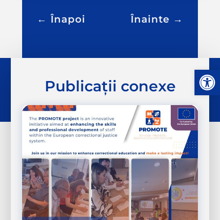
←
Înapoi
Înainte
→
Deschide 
Publicații conexe