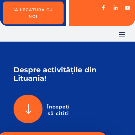
IA LEGĂTURA CU
NOI
Despre activitățile din
Lituania!
"
Începeți
să citiți