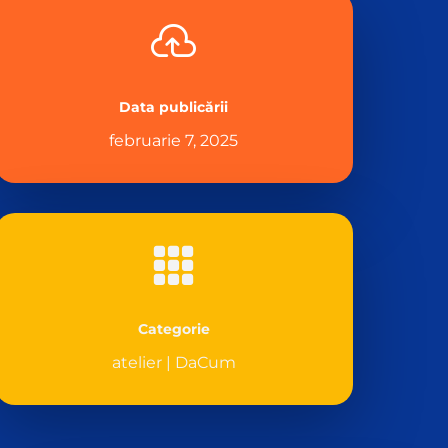

Data publicării
februarie 7, 2025

Categorie
atelier
|
DaCum