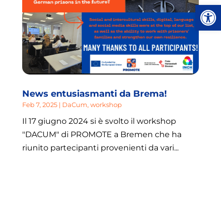
Apri la
News entusiasmanti da Brema!
Feb 7, 2025
|
DaCum
,
workshop
Il 17 giugno 2024 si è svolto il workshop
"DACUM" di PROMOTE a Bremen che ha
riunito partecipanti provenienti da vari...