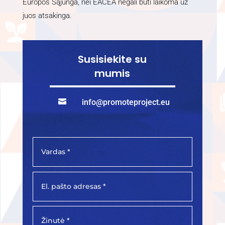
Europos Sąjunga, nei EACEA negali būti laikoma už
juos atsakinga.
Susisiekite su
mumis

info@promoteproject.eu