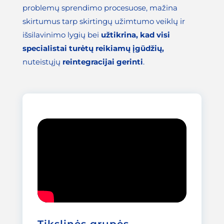
problemų sprendimo procesuose, mažina
skirtumus tarp skirtingų užimtumo veiklų ir
išsilavinimo lygių bei
užtikrina, kad visi
specialistai turėtų reikiamų įgūdžių,
nuteistųjų
reintegracijai gerinti
.