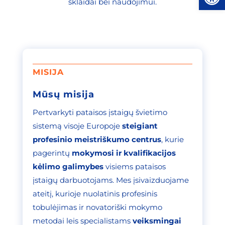
sklaidai bei naudojimui.
MISIJA
Mūsų misija
Pertvarkyti pataisos įstaigų švietimo
sistemą visoje Europoje
steigiant
profesinio meistriškumo centrus
, kurie
pagerintų
mokymosi ir kvalifikacijos
kėlimo galimybes
visiems pataisos
įstaigų darbuotojams. Mes įsivaizduojame
ateitį, kurioje nuolatinis profesinis
tobulėjimas ir novatoriški mokymo
metodai leis specialistams
veiksmingai