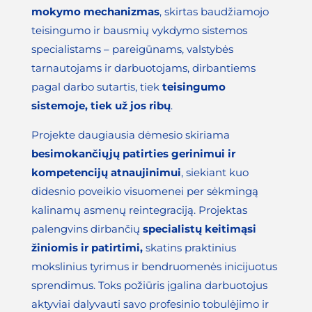
mokymo mechanizmas
, skirtas baudžiamojo
teisingumo ir bausmių vykdymo sistemos
specialistams – pareigūnams, valstybės
tarnautojams ir darbuotojams, dirbantiems
pagal darbo sutartis, tiek
teisingumo
sistemoje, tiek už jos ribų
.
Projekte daugiausia dėmesio skiriama
besimokančiųjų patirties gerinimui ir
kompetencijų atnaujinimui
, siekiant kuo
didesnio poveikio visuomenei per sėkmingą
kalinamų asmenų reintegraciją. Projektas
palengvins dirbančių
specialistų keitimąsi
žiniomis ir patirtimi,
skatins praktinius
mokslinius tyrimus ir bendruomenės inicijuotus
sprendimus. Toks požiūris įgalina darbuotojus
aktyviai dalyvauti savo profesinio tobulėjimo ir