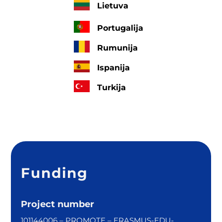
Lietuva
Portugalija
Rumunija
Ispanija
Turkija
Funding
Project number
101144006 – PROMOTE – ERASMUS-EDU-