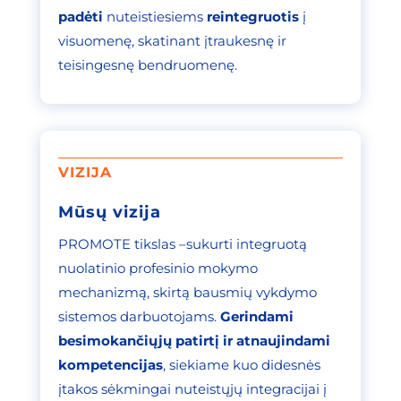
padėti
nuteistiesiems
reintegruotis
į
visuomenę, skatinant įtraukesnę ir
teisingesnę bendruomenę.
VIZIJA
Mūsų vizija
PROMOTE tikslas –sukurti integruotą
nuolatinio profesinio mokymo
mechanizmą, skirtą bausmių vykdymo
sistemos darbuotojams.
Gerindami
besimokančiųjų patirtį ir atnaujindami
kompetencijas
, siekiame kuo didesnės
įtakos sėkmingai nuteistųjų integracijai į