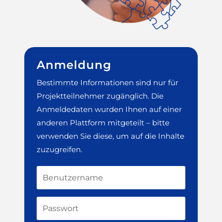
Anmeldung
Bestimmte Informationen sind nur für
Projektteilnehmer zugänglich. Die
Anmeldedaten wurden Ihnen auf einer
anderen Plattform mitgeteilt – bitte
verwenden Sie diese, um auf die Inhalte
zuzugreifen.